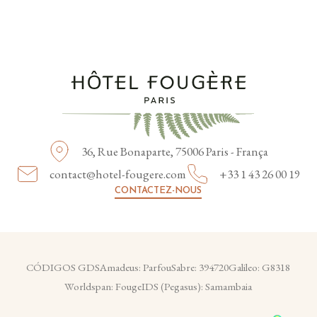
36, Rue Bonaparte,
75006 Paris - França
contact@hotel-fougere.com
+33 1 43 26 00 19
CONTACTEZ-NOUS
CÓDIGOS GDS
Amadeus: Parfou
Sabre: 394720
Galileo: G8318
Worldspan: Fouge
IDS (Pegasus): Samambaia